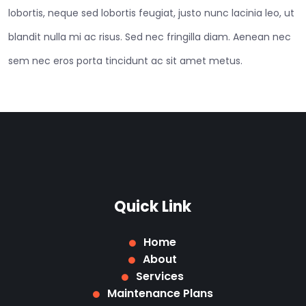
lobortis, neque sed lobortis feugiat, justo nunc lacinia leo, ut
blandit nulla mi ac risus. Sed nec fringilla diam. Aenean nec
sem nec eros porta tincidunt ac sit amet metus.
Quick Link
Home
About
Services
Maintenance Plans