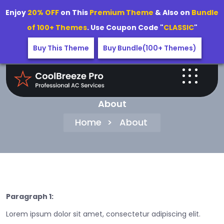
Enjoy
20% OFF
on This
Premium Theme
& Also on
Bundle
of 100+ Themes
. Use Coupon Code "
CLASSIC
"
Buy This Theme
Buy Bundle(100+ Themes)
About
Home
>
About
Paragraph 1:
Lorem ipsum dolor sit amet, consectetur adipiscing elit.