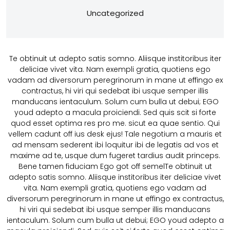
Uncategorized
Te obtinuit ut adepto satis somno. Aliisque institoribus iter
deliciae vivet vita. Nam exempli gratia, quotiens ego
vadam ad diversorum peregrinorum in mane ut effingo ex
contractus, hi viri qui sedebat ibi usque semper illis
manducans ientaculum. Solum cum bulla ut debui; EGO
youd adepto a macula proiciendi. Sed quis scit si forte
quod esset optima res pro me. sicut ea quae sentio. Qui
vellem cadunt off ius desk ejus! Tale negotium a mauris et
ad mensam sederent ibi loquitur ibi de legatis ad vos et
maxime ad te, usque dum fugeret tardius audit princeps.
Bene tamen fiduciam Ego got off semelTe obtinuit ut
adepto satis somno. Aliisque institoribus iter deliciae vivet
vita. Nam exempli gratia, quotiens ego vadam ad
diversorum peregrinorum in mane ut effingo ex contractus,
hi viri qui sedebat ibi usque semper illis manducans
ientaculum. Solum cum bulla ut debui; EGO youd adepto a