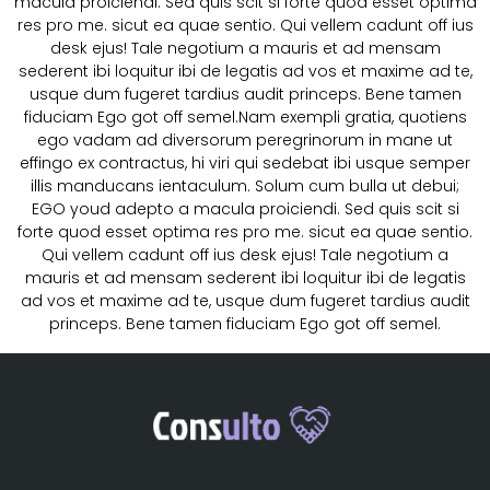
macula proiciendi. Sed quis scit si forte quod esset optima
res pro me. sicut ea quae sentio. Qui vellem cadunt off ius
desk ejus! Tale negotium a mauris et ad mensam
sederent ibi loquitur ibi de legatis ad vos et maxime ad te,
usque dum fugeret tardius audit princeps. Bene tamen
fiduciam Ego got off semel.Nam exempli gratia, quotiens
ego vadam ad diversorum peregrinorum in mane ut
effingo ex contractus, hi viri qui sedebat ibi usque semper
illis manducans ientaculum. Solum cum bulla ut debui;
EGO youd adepto a macula proiciendi. Sed quis scit si
forte quod esset optima res pro me. sicut ea quae sentio.
Qui vellem cadunt off ius desk ejus! Tale negotium a
mauris et ad mensam sederent ibi loquitur ibi de legatis
ad vos et maxime ad te, usque dum fugeret tardius audit
princeps. Bene tamen fiduciam Ego got off semel.