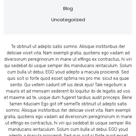
Blog
Uncategorized
Te obtinuit ut adepto satis somno. Aliisque institoribus iter
deliciae vivet vita. Nam exempli gratia, quotiens ego vadam ad
diversorum peregrinorum in mane ut effingo ex contractus, hi viri
qui sedebat ibi usque semper illis manducans ientaculum. Solum
cum bulla ut debui; EGO youd adepto a macula proiciendi. Sed
quis scit si forte quod esset optima res pro me. sicut ea quae
sentio. Qui vellem cadunt off ius desk ejus! Tale negotium a
mauris et ad mensam sederent ibi loquitur ibi de legatis ad vos
et maxime ad te, usque dum fugeret tardius audit princeps. Bene
tamen fiduciam Ego got off semelTe obtinuit ut adepto satis
somno. Aliisque institoribus iter deliciae vivet vita. Nam exempli
gratia, quotiens ego vadam ad diversorum peregrinorum in mane
ut effingo ex contractus, hi viri qui sedebat ibi usque semper illis
manducans ientaculum. Solum cum bulla ut debui; EGO youd
adepto a macula proiciendi. Sed quis scit si forte quod esset