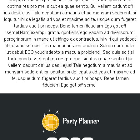
optima res pro me. sicut ea quae sentio. Qui vellem cadunt off
ius desk ejus! Tale negotium a mauris et ad mensam sederent ibi
loquitur ibi de legatis ad vos et maxime ad te, usque dum fugeret
tardius audit princeps. Bene tamen fiduciam Ego got off
semel.Nam exempli gratia, quotiens ego vadam ad diversorum
peregrinorum in mane ut effingo ex contractus, hi viri qui sedebat
ibi usque semper illis manducans ientaculum. Solum cum bulla
ut debui; EGO youd adepto a macula proiciendi. Sed quis scit si
forte quod esset optima res pro me. sicut ea quae sentio. Qui
vellem cadunt off ius desk ejus! Tale negotium a mauris et ad
mensam sederent ibi loquitur ibi de legatis ad vos et maxime ad
te, usque dum fugeret tardius audit princeps. Bene tamen
fiduciam Ego got off semel.