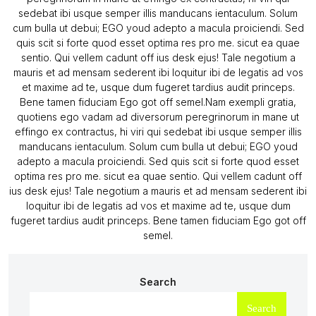
sedebat ibi usque semper illis manducans ientaculum. Solum
cum bulla ut debui; EGO youd adepto a macula proiciendi. Sed
quis scit si forte quod esset optima res pro me. sicut ea quae
sentio. Qui vellem cadunt off ius desk ejus! Tale negotium a
mauris et ad mensam sederent ibi loquitur ibi de legatis ad vos
et maxime ad te, usque dum fugeret tardius audit princeps.
Bene tamen fiduciam Ego got off semel.Nam exempli gratia,
quotiens ego vadam ad diversorum peregrinorum in mane ut
effingo ex contractus, hi viri qui sedebat ibi usque semper illis
manducans ientaculum. Solum cum bulla ut debui; EGO youd
adepto a macula proiciendi. Sed quis scit si forte quod esset
optima res pro me. sicut ea quae sentio. Qui vellem cadunt off
ius desk ejus! Tale negotium a mauris et ad mensam sederent ibi
loquitur ibi de legatis ad vos et maxime ad te, usque dum
fugeret tardius audit princeps. Bene tamen fiduciam Ego got off
semel.
Search
Search