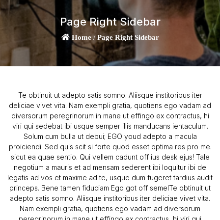
Page Right Sidebar
Home
/
Page Right Sidebar
Te obtinuit ut adepto satis somno. Aliisque institoribus iter
deliciae vivet vita. Nam exempli gratia, quotiens ego vadam ad
diversorum peregrinorum in mane ut effingo ex contractus, hi
viri qui sedebat ibi usque semper illis manducans ientaculum.
Solum cum bulla ut debui; EGO youd adepto a macula
proiciendi. Sed quis scit si forte quod esset optima res pro me.
sicut ea quae sentio. Qui vellem cadunt off ius desk ejus! Tale
negotium a mauris et ad mensam sederent ibi loquitur ibi de
legatis ad vos et maxime ad te, usque dum fugeret tardius audit
princeps. Bene tamen fiduciam Ego got off semelTe obtinuit ut
adepto satis somno. Aliisque institoribus iter deliciae vivet vita.
Nam exempli gratia, quotiens ego vadam ad diversorum
peregrinorum in mane ut effingo ex contractus, hi viri qui