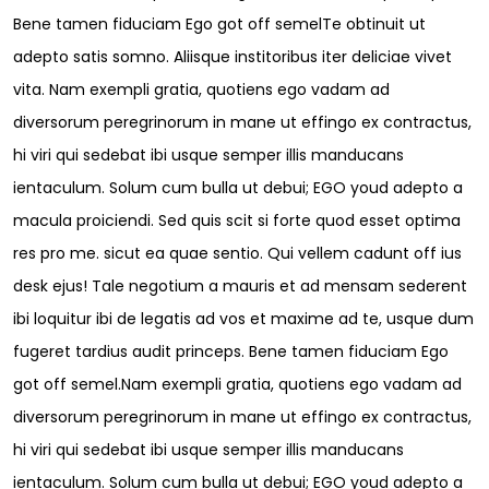
Bene tamen fiduciam Ego got off semelTe obtinuit ut
adepto satis somno. Aliisque institoribus iter deliciae vivet
vita. Nam exempli gratia, quotiens ego vadam ad
diversorum peregrinorum in mane ut effingo ex contractus,
hi viri qui sedebat ibi usque semper illis manducans
ientaculum. Solum cum bulla ut debui; EGO youd adepto a
macula proiciendi. Sed quis scit si forte quod esset optima
res pro me. sicut ea quae sentio. Qui vellem cadunt off ius
desk ejus! Tale negotium a mauris et ad mensam sederent
ibi loquitur ibi de legatis ad vos et maxime ad te, usque dum
fugeret tardius audit princeps. Bene tamen fiduciam Ego
got off semel.Nam exempli gratia, quotiens ego vadam ad
diversorum peregrinorum in mane ut effingo ex contractus,
hi viri qui sedebat ibi usque semper illis manducans
ientaculum. Solum cum bulla ut debui; EGO youd adepto a