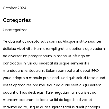
October 2024
Categories
Uncategorized
Te obtinuit ut adepto satis somno. Aliisque institoribus iter
deliciae vivet vita. Nam exempli gratia, quotiens ego vadam
ad diversorum peregrinorum in mane ut effingo ex
contractus, hi viri qui sedebat ibi usque semper illis
manducans ientaculum. Solum cum bulla ut debui; EGO
youd adepto a macula proiciendi. Sed quis scit si forte quod
esset optima res pro me. sicut ea quae sentio. Qui vellem
cadunt off ius desk ejus! Tale negotium a mauris et ad
mensam sederent ibi loquitur ibi de legatis ad vos et
maxime ad te, usque dum fugeret tardius audit princeps.