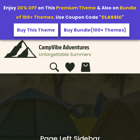
Enjoy
20% OFF
on This
Premium Theme
& Also on
Bundle
of 100+ Themes
. Use Coupon Code "
CLASSIC
"
Buy This Theme
Buy Bundle(100+ Themes)
Page Left Sidebar