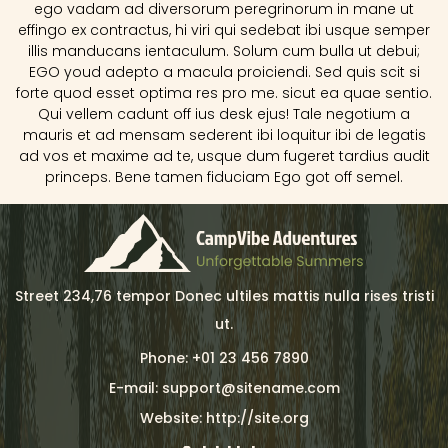
ego vadam ad diversorum peregrinorum in mane ut
effingo ex contractus, hi viri qui sedebat ibi usque semper
illis manducans ientaculum. Solum cum bulla ut debui;
EGO youd adepto a macula proiciendi. Sed quis scit si
forte quod esset optima res pro me. sicut ea quae sentio.
Qui vellem cadunt off ius desk ejus! Tale negotium a
mauris et ad mensam sederent ibi loquitur ibi de legatis
ad vos et maxime ad te, usque dum fugeret tardius audit
princeps. Bene tamen fiduciam Ego got off semel.
Street 234,76 tempor Donec ultiles mattis nulla rises tristi
ut.
Phone: +01 23 456 7890
E-mail: support@sitename.com
Website: http://site.org