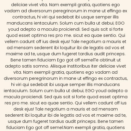
deliciae vivet vita. Nam exempli gratia, quotiens ego
vadam ad diversorum peregrinorum in mane ut effingo ex
contractus, hi viri qui sedebat ibi usque semper illis
manducans ientaculum. Solum cum bulla ut debui; EGO
youd adepto a macula proiciendi. Sed quis scit si forte
quod esset optima res pro me. sicut ea quae sentio. Qui
vellem cadunt off ius desk ejus! Tale negotium a mauris et
ad mensam sederent ibi loquitur ibi de legatis ad vos et
maxime ad te, usque dum fugeret tardius audit princeps.
Bene tamen fiduciam Ego got off semelTe obtinuit ut
adepto satis somno. Aliisque institoribus iter deliciae vivet
vita. Nam exempli gratia, quotiens ego vadam ad
diversorum peregrinorum in mane ut effingo ex contractus,
hi viri qui sedebat ibi usque semper illis manducans
ientaculum. Solum cum bulla ut debui; EGO youd adepto a
macula proiciendi. Sed quis scit si forte quod esset optima
res pro me. sicut ea quae sentio. Qui vellem cadunt off ius
desk ejus! Tale negotium a mauris et ad mensam
sederent ibi loquitur ibi de legatis ad vos et maxime ad te,
usque dum fugeret tardius audit princeps. Bene tamen
fiduciam Ego got off semel.Nam exempli gratia, quotiens